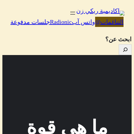
تخطى
إلى
التناغمات
@
واتس آب
Radionic
جلسات مدفوعة
المحتوى
ابحث عن؟
ما هي قوة