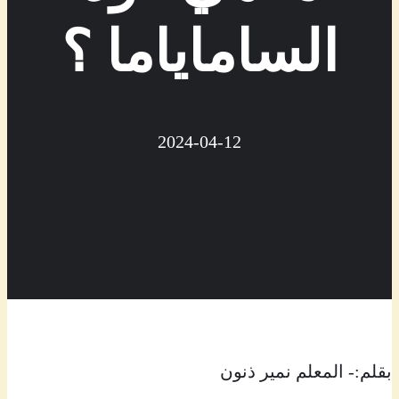
الساماياما ؟
2024-04-12
بقلم:- المعلم نمير ذنون