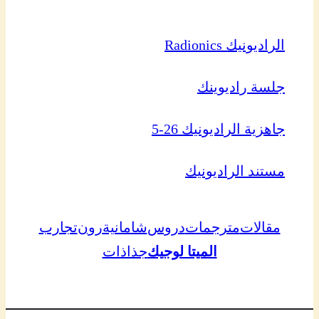
الراديونيك Radionics
جلسة راديوينك
جاهزية الراديونيك 26-5
مستند الراديونيك
مقالات
مترجمات
دروس
شامانية
رون
تجارب
الميتا لوجيك
جذاذات