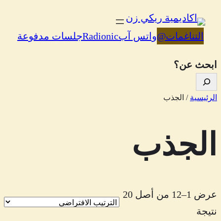
تخطى
إلى
التناغمات
@
واتس آب
Radionic
جلسات مدفوعة
المحتوى
ابحث عن؟
الرئيسية
/ الجذب
الجذب
عرض 1–12 من أصل 20
نتيجة