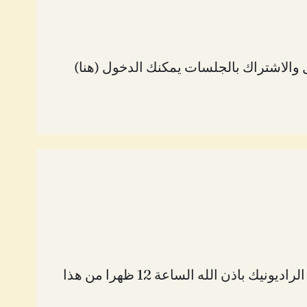
شكرا لمن يشاركنا في الجلسة تم تجهيز كل الاسماء واغلقت حالة الاضافة الان مع الشكر الجزيل.. يبدأ الراديونيك باذن الله الساعة 12 ظهرا من هذا