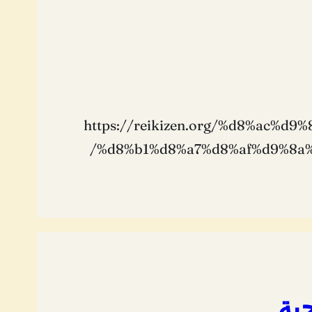
ي يوم غد الموافق 26-5-2026 https://reikizen.org/%d8%ac%d9%84%d8%b3%d8%a9-
%d8%b1%d8%a7%d8%af%d9%8a
جية