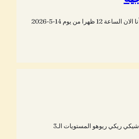
شكرا لمن يشاركنا في الجلسة تم تجهيز كل الاسماء واغلقت حالة الاضافة الان مع الشكر الجزيل.. بدأنا الان الساعة 12 ظهرا من يوم 14-5-2026
 شيكي ريكي ريوهو المستويات الـ3