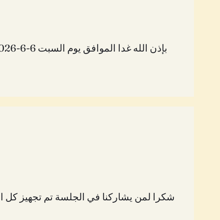
بإذن الله غدا الموافق يوم السبت 6-6-2026 ستكون هناك جلسة راديوينك مجانية ، لمعرفة التفاصيل والاشتراك بالجلسات يمكنك الدخول (هنا)