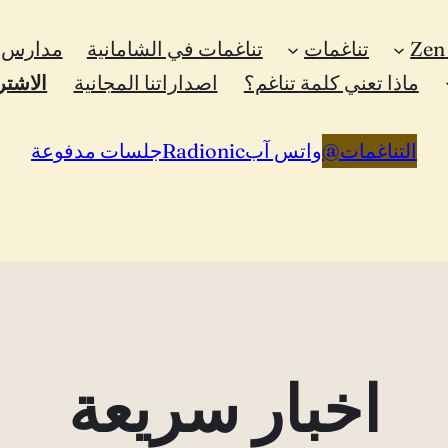
تناغمات
تناغمات في الشامانية
مدارس ا
ماذا تعني كلمة تناغم؟
اصداراتنا المجانية
الاشتر
التناغمات
@
واتس آب
Radionic
جلسات مدفوعة
اخبار سريعة