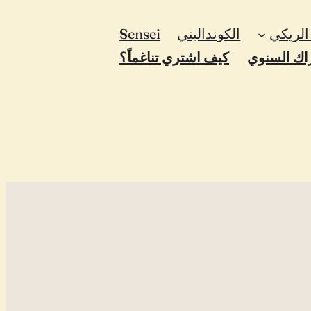
لريكي
الكونداليني
ensei
S
اك السنوي
كيف اشتري تناغماً؟