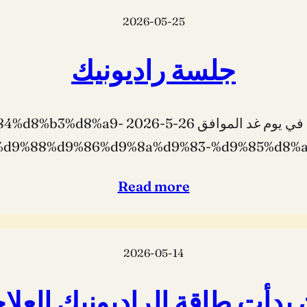
2026-05-25
جلسة راديونيك
بإذن الله تعالى سيكون لنا جلسة راديونيك ف
%d9%88%d9%86%d9%8a%d9%83-%d9%85%d8%a
Read more
2026-05-14
 بدأت طاقة الراديونيك العلا