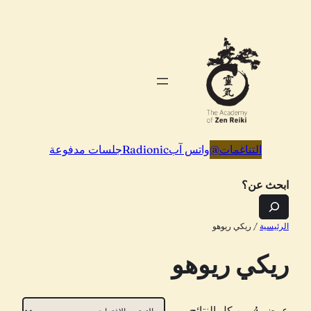
تخطى
إلى
المحتوى
التناغمات
@
واتس آب
Radionic
جلسات مدفوعة
ابحث عن؟
الرئيسية
/ ريكي ريوهو
ريكي ريوهو
عرض ⁦4⁩ من كل النتائج