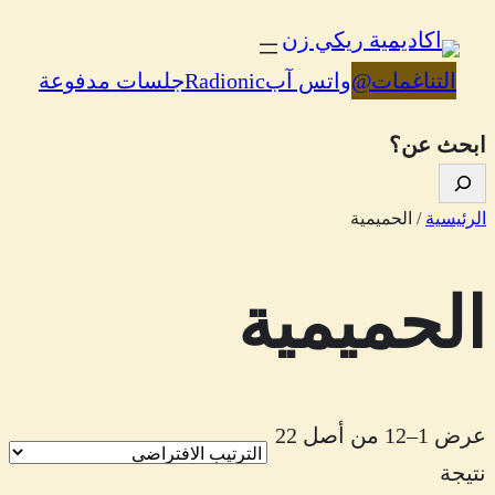
تخطى
إلى
التناغمات
@
واتس آب
Radionic
جلسات مدفوعة
المحتوى
ابحث عن؟
الرئيسية
/ الحميمية
الحميمية
عرض 1–12 من أصل 22
نتيجة