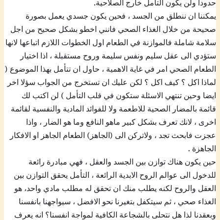
حدودا ولن يكون التأمل خارج الصلاحية.
يمكننا ان ننطلق من الجسد ، فحين يكون جسدي يعمل بصورة
صحيحة من خلال الغذاء الصحي فانني اخطو بشكل صحيح من اجل
سلامة شاملة فالموازنة في الطعام اول الخطوات اللازم اتباعها لانها
ستؤدي الى عقل سليم ونفس سليمة وروح مستقبلة ، اذا اختيار
الطعام الصحي امر في غاية الاهمية ، حاول ان تتأمل بهذا الموضوع (
لماذا اكل ؟ كيف اكل ؟ لكن عليك ان تستخرج من الجواب سؤلا اخر
ايضا وحين تنتهي الاسئلة ستكون في قلب التأمل ) لن اكتب لك
قائمة بالمضار الصحية للاطعمة ولا للفوائد المادية والنفسية لقائمة
اخرى ، لانك تعرف بشكل كبير ماهو النافع وما هو الضار ، واذا
عجزت فابحث تجد ، ولاتركن الى (الجاهز) الطعام الجاهز او الافكار
الجاهزة .
حين يكون هناك توازن بين الجسد والعقل ، فهي مبادرة رائعة
للدخول الى عوالم الروح الابدية الرائعة ، التأمل يحقق التوازن بين
العقل والروح لكنه يطلب منك ان تحقق له مطلب مادي واحد، هو
الغذاء صحي ، ثم سيتكفل بتغيرنا نحو الافضل ، سيواجهنا بانفسنا
وبعقدنا لذا هل نتحلى بالشجاعة الكافية لمواجة انفسنا؟ انه يعرف