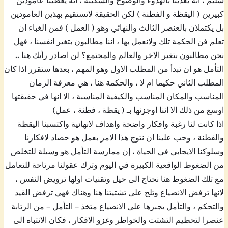
سليم ، انه يغذينا بالهدوء والوضوح والسكينة ، انه يعطينا عامودين
كبيرين ( اليقظة و الفطنة ) لكن الحقيقة لاتستقيم بهذين العامودين
بل يكتملان بالعنصر الثالث والنهائي وهو ( العمل ) فمن الغباء ان
تعلم فن الحكمة تلك ولانعمل بها ، اننا مطالبون بتغير انفسنا ، فهل
نحن مطالبون بتغير الاخر والعالم والمجتمع؟ لن اصادر رأيك هنا ..
التأمل هو ان تبدأ من المطلب الاول وهو المهم ، بعدها ستقرر اذا كان
المطلب الثاني حكيما ام لا ، والحكمة هنا ، هي معرفة الزمان
المناسب والمكان المناسب والكيفية المناسبة ، الا انها في حقيقتها
اوسع من ذلك الا اننا اوجزنها بـ ( يقظة ، فطنة ، عمل)
اذا كانت لنا رغبة وافكار واضحة واهداف لانهائية واكتسبنا اليقظة
والفطنة ، وجب علينا ان نتوج هذا الامر بعمل هو حصاد لافكارنا
وسلوكنا الايجابي في الحياة ، إن ممارسة التأمل هو وسيلة للتخلص
من الضغوط الواقعية الكبيرة في اليوم وترك عقولنا مرتاحة للتعامل
مع تلك الضغوط هنا نحتاج الى حيل وتقنيات اولها ترويض النفس ،
لانها ترفض الانصياع وتلح على تشتيتنا هنا وهناك فهي ترفض القيد
والتحكم ، والتأمل يجبرها على الانصياع متخذ – التأمل – من الرتابة
عنصرا لتحطيم التشتت والخواطر وغزو الافكار ، فكان الانتباه الى