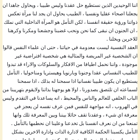
اننا الوحيدين الذين نستطيع حل عقدنا وليس طبيبا ، ويحاول جاهدا ان
يجعلنا اصحاء عقليا ونفسيا ، الطبيب يحاول ان يجد لنا مرآة تعكس
ذواتنا ورؤية حقيقة انفسنا ، لكن التأمل هو المرآة الداخلية التي نملك
، ان الجنون ان نبقى كما نحن ونحب غضبنا وجشعنا ومكرنا وكرهنا
للاخرين وبخلنا .
العقد النفسية ليست معدومة في حياتنا ، حتى ان علماء النفس قالوا
ان الشخصية غير المريضة والمثالية هي شخصية افتراضية غير
موجودة ، واننا نحمل اطيافا من الافكار والسلوكات والاراء قد تبدوا
للطبيب النفساني عقدا وجنونا وبارنويا وهيستريا ومناخوليا ، التأمل
يستطيع ان يكون طبيبا نفسانيا اذا سمحنا له بذلك ، اذا سمحنا
لسماعته ان تلتصق بصدورنا ، اولا هو يوجهنا بذاتنا ولايقوم بتهريبنا من
الباب الخلفي للعالم والناس والمحيط ، انه يساعدنا في التقدم وليس
في الهروب ، انه مواجهة للنفس فمن عرف نفسه لن يعجز في
معرفة اي شيء ، وعقدنا تقف حائلا بيننا وبين المعرفة تلك وانها
تمنعنا من ان نعرف انفسنا بل تخدعنا وعلينا ان نحطمها بالتأمل .
التأمل يكسبنا الحكمة الكافية لادارة الذات وادارة الاخرين بشكل