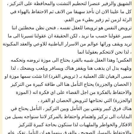
الشهيق والزفير عنصرا لتحطيم التشتت والمحافظة على التركيز ،
كل ما علينا الان ان نأخذ سهيقا من الانف ثم الاحتفاظ بالهواء في
الرئة لزمن ثم زفير بطيء من الفم.
ترويض النفس هو ترويضا للعقل نفسه ، فنحن نظن مخطئين اننا
نسير عقولنا حسب ما نريد ، لكن الحقيقة ان عقولنا تسيرنا الى ما
تريد ويقف ورائها عوالم من الاسرار الباطنية للاوعي والعقد المكبوتة
، لذا نحن لانتحكم بعقولنا انما
العكس! وهذا العقل شبيه بالقرد يحتاج الى موزة تروضه وتحكمه
وتلهيه بدل ان يذهب هنا ويقفز هناك ويسافر ويلعب ويضحك ، لذا
سمى الرهبان تلك العملية بـ ( ترويض القرد) اذا شئت سمها موزة او
( الحصان والجزرة) يحتاج التأمل هنا الى طاقة كبيرة من التركيز
والاحتفاظ بالفكرة من اجل القضاء على اي فكرة انه ( الموزة
اوالجزرة) التي نحتاجها لترويض الحصان او القرد .
هناك فرق كبير وتقني بين التأمل وبين التركيز ، التأمل يحتاج في
البدايات الى تركيز واهتمام واحتفاظ بالمركز لاننا سنواجه بسيل من
الافكار والخواطر والملهيات لذا سنكون بحاجة كبيرة للتركيز
والاحتفاظ بالمسار الصحيح ، والفرق بينهما هو ان التأمل تفكر عام