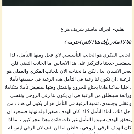
بقلم:- الجراند ماستر شريف هزاع
(انا لا اصادر رأيك هنا ؛ لانني احترمه )
الجانب الفكري هو الجانب التأسيسي لاي فعل ومنها االتأمل ، لذا
سيقتصر حديثنا بالتركيز على هذا الاساس اما الجانب التقني فلن
يعجز الانسان ابدا ، لكن ما نحتاجه الان للجانب الفكري والعملي هو
الرغبة : ان تكون لنا رغبة في التأمل هذه الرغبة في حقيقتها تأملا
داخليا ساكنا هادئا يحتاج للخروج والتمثل وقتها سنعيش تأملا متكاملا
ورائعة سينطلق من الرغبة في ان يكون لنا رقي الروحي ونفسي
وعقلي وجسدي، تنمية الرغبة في التأمل هو ان يكون لي هدف من
اجل ذلك ، لماذا اتأمل ؟ اذا كان الهدف صغيرا وله نهاية فبمجرد ان
يتحقق الهدف سيبدوا التأمل غير ذات فائدة وهذا عجز كبير ، اما اذا
كان الهدف الرقي الروحي ، فاظن اننا لن نقف لان الرقي ليس له