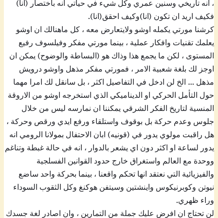
، انه تاريخي وسنين عمري وكل شيء في حياتي انه باختصار (انا)
فكيف اريد ان تكون (انا)وكيف احقق(انا).
كرشنا مورتي يكمله اوشو ولايتعارض معه ، كل ماهنالك ان اوشو
يعلمك تقنيات وافكار عملية ، بينما مورتي مفكر وفيلسوف رفيع
المستوى ، لكن ما يجمع هذا وذاك هو (البساطة والوضوح) يمكن ان
اوجز لك بلغة شعبية الامر ، فمورتي مفكر مذهل واوشو درويش
مذهل … الخ لن ادخل في التفاصيل اكثر ، بل سانقل لك امرا مهما
حول التأمل الحركي او الديناميكي الذي استخرجه اوشو من الاروقة
المنسية لتاريخ الفكر الشرقي يمكننا ان نمارسه ليس من خلال
جلوس وعدم حركة بل بوقوف واستلقاء ورفع ايدي ورقص وحركة ،
هل راقبت مولوي يدور في (قونيه) ابان الاحتفال بمولانا الرومي انه
يدور لساعة او اكثر دون اي يشعر بالدوار ، انه في حالة غبطة وتناغم
ووحدة مع العالم واستغراق خارج حدود القوانين الفسلجية
والفيزيائية التي نعتقد انها تحكم واقعنا ، بينما بحركة واحد ساضع
نيوتن وكوبرنيكوس واينشتين وسيتفن هوكنغ وكل الثقوب السوداء
وراء ظهري.
لن تحتاج ان افرض عليك جملة من التمارين ، وان اصادر لغة جسدك