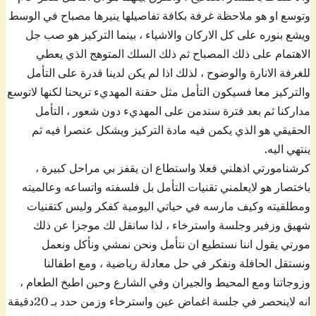
وتوسع او هو ملاحظة غرفة بكافة تفاصيلها ينيرها مصباح في الوسط
ويشع بنوره على كل الاركان والاشياء ، بينما التركيز هو صب جل
الاهتمام على ذلك المصباح ثم ذلك السلك المتوهج الذي يعطي
للغرفة الانارة والوضوح ، لذلك اذا لم يكن لدينا قدرة على التأمل
والتركيز معا فسيكون التأمل مثل حقنة المهديء تريحنا لكنها لاتوسع
مداركنا ثم بعد فترة سندمن على المهديء دون شعور ، التأمل
الحقيقي هو الذي يكمن فيه مادة التركيز ويشكل عنصرا فيه ثم
ينتهي اليه.
كرشنامورتي اذهلني فعلا واستطاع ان يقفز بي مراحل كبيرة ،
باختصار هو لايعلمني تقنيات التأمل بل فلسفته واتساعه وعالميته
ومطلقيته وكيف مارسه في حياتي اليومية كفكر وليس كتقنيات
شهيق وزفير وجلسة واسترخاء ، لذا سانقل لك موجزا عن ذلك
مورتي يقول اننا نستطيع ان نتأمل ونحن نمشي ونأكل ونعمل
ونستقل الحافلة ونفكر في حل معادلة رياضية ، ومع اطفالنا
وزوجاتنا ومع المحيط والجيران وفي الشارع وحين اطبخ الطعام ،
انه لاينحصر في جلسة اغماض عين واسترخاء وزمن حدد بـ 20دقيقة