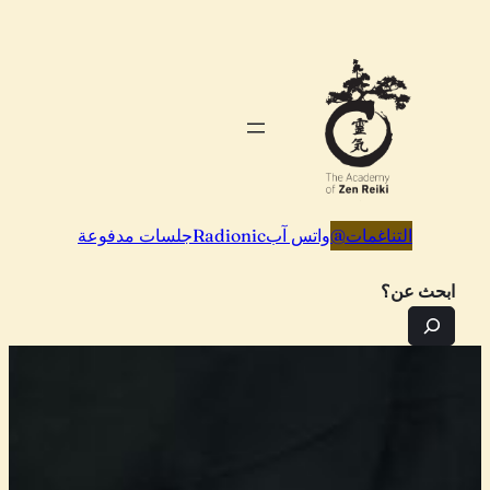
تخطى
إلى
المحتوى
التناغمات
@
واتس آب
Radionic
جلسات مدفوعة
ابحث عن؟