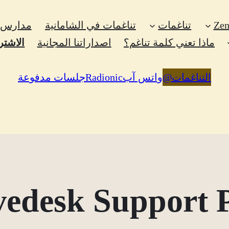
تناغمات
تناغمات في الشامانية
مدارس 
ماذا تعني كلمة تناغم؟
اصداراتنا المجانية
الاشتر
التناغمات
@
واتس آب
Radionic
جلسات مدفوعة
vedesk Support P