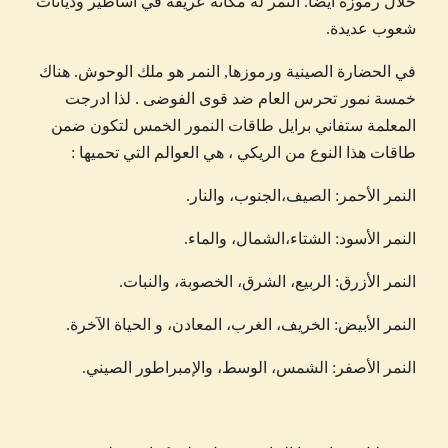
خلال رموزه أيضا. النمر له مكانة عريقة في أساطير وديانات
شعوب عديدة.
في الحضارة الصينية ورموزها, النمر هو ملك الوحوش. هناك
خمسة نمور تحرس العام ضد قوى الفوضى . لذا ادرجت
المعلمة ستفاني برايل طاقات النمور الخمس لتكون ضمن
طاقات هذا النوع من الريكي ، هي العوالم التي تحميها :
النمر الأحمر: الصيف،الجنوب، والنار.
النمر الأسود: الشتاء،الشمال، والماء.
النمر الأزرق: الربيع، الشرق، الخصوبة، والنبات.
النمر الأبيض: الخريف، الغرب، المعادن، و الحياة الآخرة.
النمر الأصفر: الشمس، الوسط، والإمبراطور الصيني.