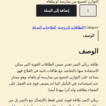
التوازن لجميع من يمارسه أو يتلقاه
ك
إضافة إلى السلة
م
ي
ة
Category:
الطاقات الروحية
, 
العلاجات البديلة
ر
الوصف
ي
ك
الوصف
ي
ا
طاقة ريكي النمر تعتبر ضمن الطاقات القوية التي يمكن
ل
الاستفادة منها بالتعاضد مع طاقات ثانية في العلاج فهو
ن
يساعد على التوازن لجميع من يمارسه أو يتلقاه. وهو ممتاز
م
عند استخدامه في التأمل كما انه يضيف قوة عند العمل على
ر
الشفاء بطاقته وله أثرا مهدئا أيضا.
ريكي النمر طاقة قوية, ليس فقط بالإتصال مع بالنمر بل من