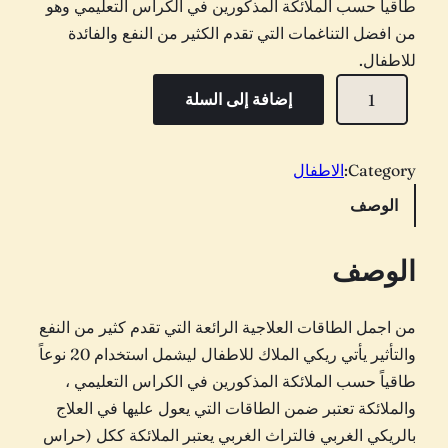
طاقياً حسب الملائكة المذكورين في الكراس التعليمي وهو
من افضل التناغمات التي تقدم الكثير من النفع والفائدة
للاطفال.
ك
إضافة إلى السلة
م
ي
ة
Category:
الاطفال
ر
الوصف
ي
ك
الوصف
ي
ا
من اجمل الطاقات العلاجية الرائعة التي تقدم كثير من النفع
ل
والتأثير يأتي ريكي الملاك للاطفال ليشمل استخدام 20 نوعاً
م
طاقياً حسب الملائكة المذكورين في الكراس التعليمي ،
ل
والملائكة تعتبر ضمن الطاقات التي يعول عليها في العلاج
ا
بالريكي الغربي فالتراث الغربي يعتبر الملائكة ككل (حراس
ك