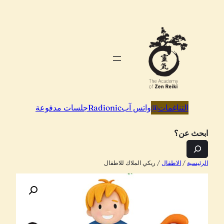
تخطى
إلى
المحتوى
التناغمات
@
واتس آب
Radionic
جلسات مدفوعة
ابحث عن؟
الرئيسية
/
الاطفال
/ ريكي الملاك للاطفال