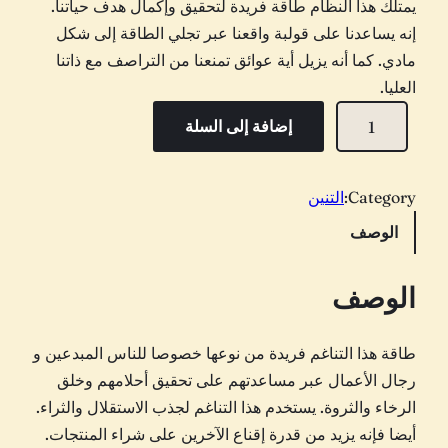
يمتلك هذا النظام طاقة فريدة لتحقيق وإكمال هدف حياتنا.
إنه يساعدنا على قولبة واقعنا عبر تجلي الطاقة إلى شكل
مادي. كما أنه يزيل أية عوائق تمنعنا من التراصف مع ذاتنا
العليا.
ك
إضافة إلى السلة
م
ي
ة
Category:
التنين
د
الوصف
م
ا
الوصف
ل
ت
طاقة هذا التناغم فريدة من نوعها خصوصا للناس المبدعين و
ن
رجال الأعمال عبر مساعدتهم على تحقيق أحلامهم وخلق
ي
الرخاء والثروة. يستخدم هذا التناغم لجذب الاستقلال والثراء.
ن
أيضا فإنه يزيد من قدرة إقناع الآخرين على شراء المنتجات.