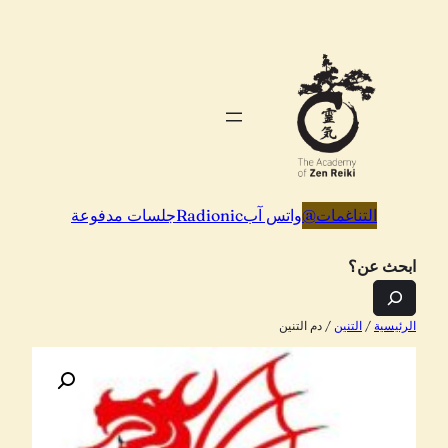
تخطى
إلى
المحتوى
التناغمات
@
واتس آب
Radionic
جلسات مدفوعة
ابحث عن؟
الرئيسية
/
التنين
/ دم التنين