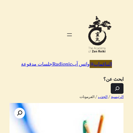
تخطى
إلى
المحتوى
التناغمات
@
واتس آب
Radionic
جلسات مدفوعة
ابحث عن؟
الرئيسية
/
الجذب
/ الفرمونات