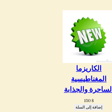
الكاريزما
المغناطيسية
لساحرة والجذابة
150
$
إضافة إلى السلة