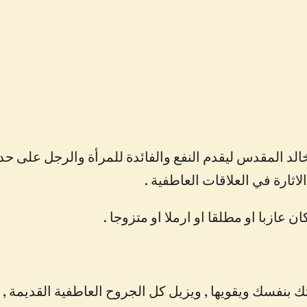
ا
ل
ح
ب
د المقدس ليقدم النفع والفائدة للمرأة والرجل على حد 
ثارة في العلاقات العاطفية .
عازبا او مطلقا او ارملا او متزوجا .
تك بنفسك ويقويها , ويزيل كل الجروح العاطفية القديمة 