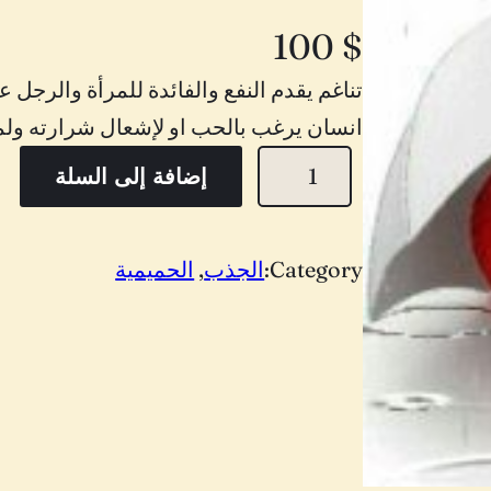
100
$
تناغم يقدم النفع والفائدة للمرأة والرجل 
انسان يرغب بالحب او لإشعال شرارته ولمزي
ك
إضافة إلى السلة
م
ي
Category:
الجذب
, 
الحميمية
ة
ا
ك
س
ي
ر