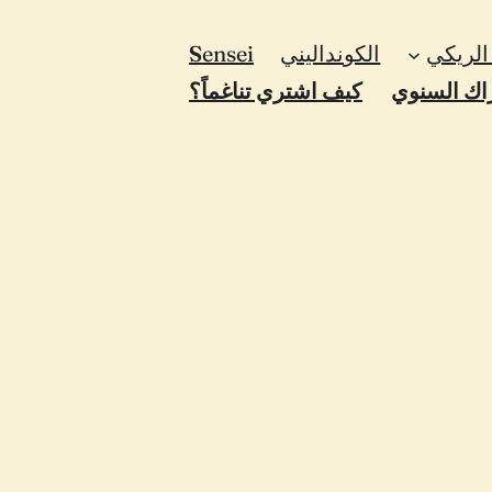
لريكي
الكونداليني
ensei
S
اك السنوي
كيف اشتري تناغماً؟