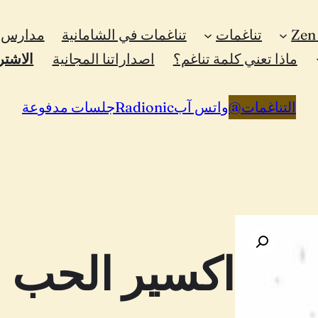
تناغمات
تناغمات في الشامانية
مدارس ا
ماذا تعني كلمة تناغم؟
اصداراتنا المجانية
الاشتر
التناغمات
@
واتس آب
Radionic
جلسات مدفوعة
اكسير الحب