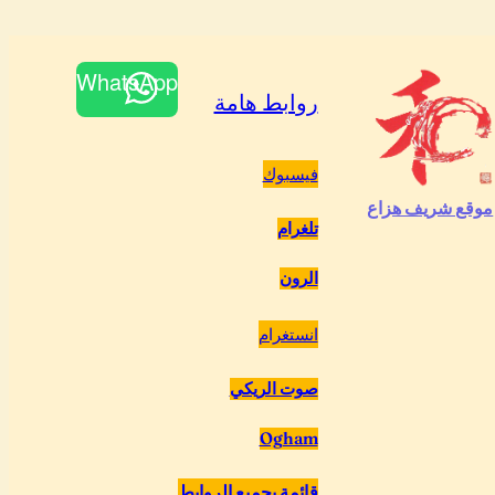
WhatsApp
روابط هامة
فيسبوك
موقع شريف هزاع
تلغرام
الرون
انستغرام
صوت الريكي
Ogham
قائمة بجميع الروابط