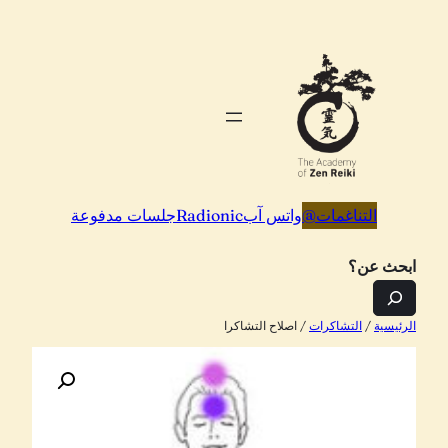
تخطى
إلى
المحتوى
التناغمات
@
واتس آب
Radionic
جلسات مدفوعة
ابحث عن؟
الرئيسية
/
التشاكرات
/ اصلاح التشاكرا