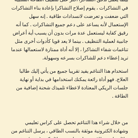
ا
في التشاكرات ، يقوم إصلاح التشاكرا بإعادة بناء التشاكرات
ك
التي ضعفت و تعرضت لانسدادات طاقية . إنه سهل
ر
الإستعمال لأنه يساعد على دعم جميع التشاكرات . كما أنه
ا
رقيق كفاية ليستعمل عدة مرات بدون أن يسبب أية أعراض
جانبية لعملية التنظيف . بينما لا يعد قويا كأدوات أخرى مثل
تناغمات شفاء التشاكرا ، إلا أنه أداة ممتازة لاستعمالها عندما
تريد إعطاء دعم للشاكرات بسرعه وسهولة.
استخدام هذا التناغم يفيد تقريبا جميع من يأتي إليك طالبا
العلاج. فهو أداة رائعة يمكنك استخدامها في بداية أو نهاية
جلسات الريكي المعتادة لاعطاء تلميذك شحنة إضافية من
الطاقة .
من خلال شراء هذا التناغم تحصل على كراس تعليمي
وشهادة الكترونية موثقة بالنسب الطاقي ، يرسل التناغم من