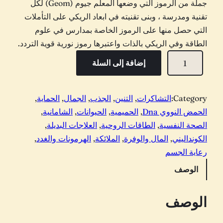
جملة من الرموز التي وضعها المعلم جيوم (Geom) لكل
تقنية ومدرسة ، وبنى تقنيته في ابعاد الريكي على التأملات
التي حصل منها على الرموز الخاصة بمدارس في علوم
الطاقة وفي الريكي بالذات واعتبرها رموز نورية قوية التردد.
ك
إضافة إلى السلة
م
ي
ة
Category:
التشاكرات
, 
التنين
, 
الجذب
, 
الجمال
, 
الحماية
, 
ا
الحمض النووي Dna
, 
الحميمية
, 
الحيوانات
, 
الشامانية
, 
ب
الصحة النفسية
, 
الطاقات الروحية
, 
العلاجات البديلة
, 
ع
الكونداليني
, 
المال والوفرة
, 
الملائكة
, 
الهرمونات والغدد
, 
ا
رعاية الجسم
د
الوصف
ا
ل
الوصف
ر
ي