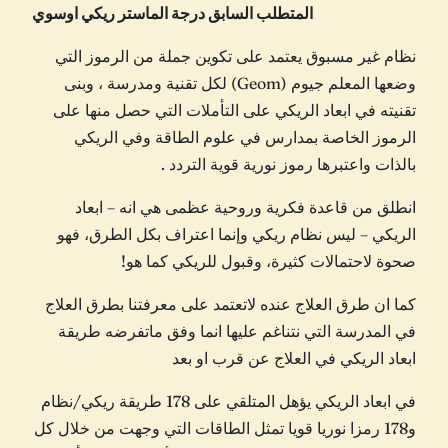
المتطلب السابق درجة الماستر ريكي اوسوي
ك
ي
نظام غير مسبوق يعتمد على تكوين جملة من الرموز التي
ا
وضعها المعلم جيوم (Geom) لكل تقنية ومدرسة ، وبنى
ل
تقنيته في ابعاد الريكي على التأملات التي حصل منها على
ـ
الرموز الخاصة بمدارس في علوم الطاقة وفي الريكي
1
بالذات واعتبرها رموز نورية قوية التردد .
7
8
انطلق من قاعدة فكرية وروحية عظمى هي انه – ابعاد
الريكي – ليس نظام ريكي وإنما اعتراف بكل الطرق، فهو
صحوة لاحتمالات كثيرة، وقبول للريكي كما هو!
كما ان طرق العلاج عنده لاتعتمد على معرفتنا بطرق العلاج
في المدرسة التي نتناغم عليها انما وفق ماتفرضه طريقة
ابعاد الريكي في العلاج عن قرب او بعد
في ابعاد الريكي يؤهل المتلقي على 178 طريقة ريكي/نظام
و178 رمزا نوريا قويا تمثل الطاقات التي وجهت من خلال كل