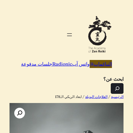
تخطى
إلى
المحتوى
التناغمات
@
واتس آب
Radionic
جلسات مدفوعة
ابحث عن؟
الرئيسية
/
العلاجات البديلة
/ ابعاد الريكي الـ178