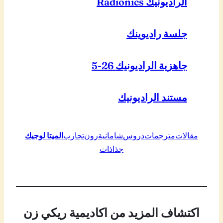
الراديونيك Radionics
جلسة راديوينك
جاهزية الراديونيك 26-5
مستند الراديونيك
مقالات
مترجمات
دروس
شامانية
رون
تجارب
الميتا لوجيك
جذاذات
اكتشاف المزيد من اكاديمية ريكي زن