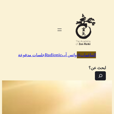
تخطى
إلى
المحتوى
التناغمات
@
واتس آب
Radionic
جلسات مدفوعة
ابحث عن؟