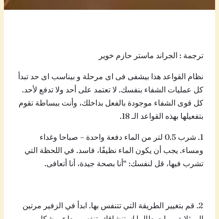
ترجمة : الجراند ماستر حازم خوير
نظام القواعد هذا بيشفى فى اى مرحلة و بيناسب اى حد تبدأ
كل عمليات الشفاء بنفسك. لا تعتمد على أحد ولا تدفع لأحد.
كل قوى الشفاء موجودة بالفعل بداخلك، وأنت ببساطة تقوم
بتفعيلها بهذه القواعد الـ 18.
1. شرب 0.5 لتر من الماء دفعة واحدة – صباحا وغداء
ومساء. يجب أن يكون الماء نظيفًا، فاسد. في اللحظة التي
تشرب فيها، قل لنفسك: “أنا بصحة جيدة، أنا أتعافى.
2. قم بتغيير الطريقة التي تتنفس بها. ابدأ في الزفير مرتين
إلى ثلاث مرات طالما استنشاقك. تنفس ببطء وبشكل