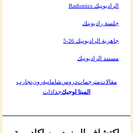
الراديونيك Radionics
جلسة راديوينك
جاهزية الراديونيك 26-5
مستند الراديونيك
مقالات
مترجمات
دروس
شامانية
رون
تجارب
الميتا لوجيك
جذاذات