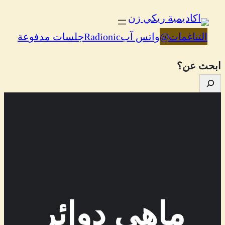
تخطى
إلى
التناغمات
@
واتس آب
Radionic
جلسات مدفوعة
المحتوى
ابحث عن؟
ماهي دوائر