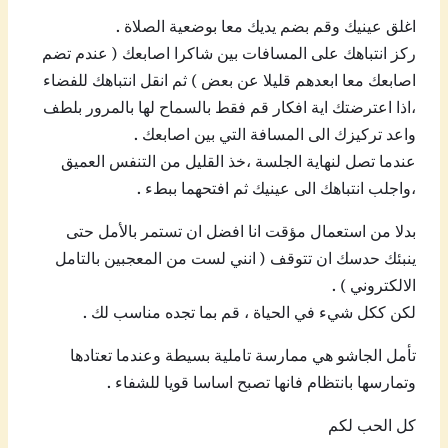
اغلق عينيك وقم بضم يديك معا بوضعية الصلاة .
ركز انتباهك على المسافات بين شاكرا اصابعك ( عندم تضم
اصابعك معا ابعدهم قليلا عن بعض ) ثم انقل انتباهك للفضاء
،اذا اعترضتك اية افكار قم فقط بالسماح لها بالمرور بلطف
واعد تركيزك الى المسافة التي بين اصابعك .
عندما تصل لنهاية الجلسة ،خذ القليل من التنفس العميق
،واجلب انتباهك الى عينيك ثم افتحهما ببطء .
بدلا من استعمال مؤقت انا افضل ان تستمر بالأمل حتى
ينبئك حدسك ان تتوقف ( انني لست من المعجبين بالتامل
الالكتروني ) .
لكن ككل شيء في الحياة ، قم بما تجده مناسب لك .
تأمل الجاشو هي ممارسة تاملية بسيطة وعندما تعتادها
وتمارسها بانتظام فانها تصبح اساسا قويا للشفاء .
كل الحب لكم