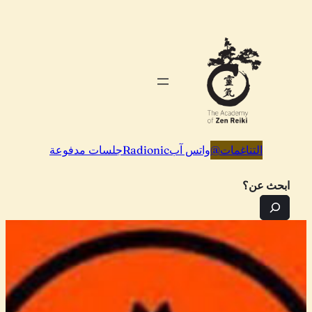
تخطى
إلى
المحتوى
التناغمات
@
واتس آب
Radionic
جلسات مدفوعة
ابحث عن؟