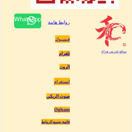
WhatsApp
روابط هامة
فيسبوك
موقع شريف هزاع
تلغرام
الرون
انستغرام
صوت الريكي
Ogham
قائمة بجميع الروابط