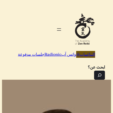
تخطى
إلى
المحتوى
التناغمات
@
واتس آب
Radionic
جلسات مدفوعة
ابحث عن؟