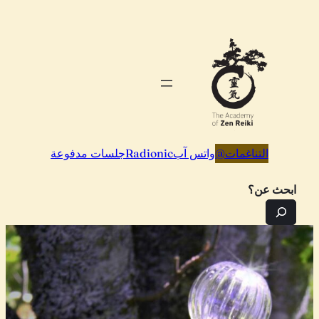
تخطى
إلى
المحتوى
التناغمات
@
واتس آب
Radionic
جلسات مدفوعة
ابحث عن؟