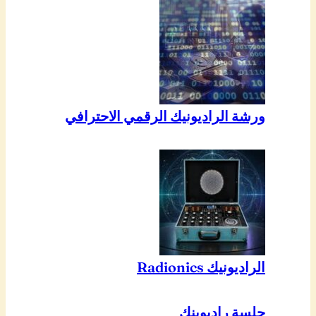
ورشة الراديونيك الرقمي الاحترافي
الراديونيك Radionics
جلسة راديوينك