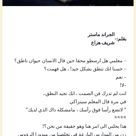
الجراند ماستر
بقلم:-
شريف هزاع
– معلمي هل ارسطو محقا حين قال الانسان حيوان ناطق؟
– حسنا انك تنطق بشكل جيد! ، هل فهمت؟
– نعم
-لا!
انت لم تدرك فن الصمت ، انك تجيد النطق..
في مرة قال المعلم سينزاكي
” لاتضع رأسا فوق رأسك ، مامشكلة ذاك الذي لديك”
****
هذا يحلني الى امر هنا وهو حقيقة من نحن؟!
زن من المدارس البارعة في تخلصنا من ميدوزا الرؤوس