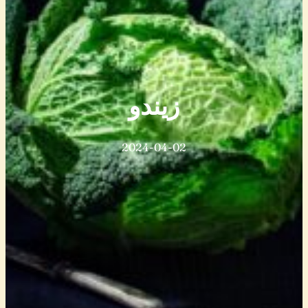
زيندو
2024-04-02