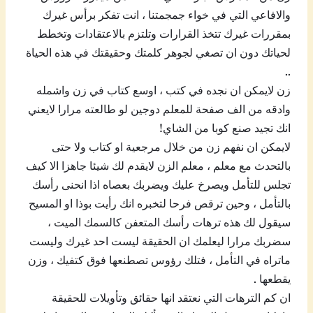
والافاعي التي في خواء جمجمتنا ، انت تفكر برأس غيرك
بمقررات غيرك تتخذ القرارات وتلتزم بالاعتقادات وتخطط
لحياتك دون ان تصغي لجوهر كلمتك وحقيقتك في هذه الحياة
..
زن لايمكن ان نجده في كتب ، اوسع كتاب في زن واشمله
وادقه من الف صفحة للمعلم دوجين لو طالعته مرارا لايعني
انك تجيد صنع كوبا من الشاي!
لايمكن ان نفهم زن من خلال مرجعية او كتاب ولا حتى
بالتحدث مع معلم ، معلم الزن لايقدم لك شيئا جاهزا الا كيف
تجلس للتأمل ويصرخ عليك ويضربك بعصاه اذا انحنى رأسك
بالتأمل ، وحين ترقص فرحا لتخبره انك رأيت بوذا او المسيح
سيقول لك هذه ترهات رأسك المتعفن كالسمك الميت ،
سضربك مرارا ليعلمك ان الحقيقة ليست احد غيرك وليست
ماتراه في التأمل ، فتلك رؤوس تصطنعها فوق كتفيك ، وزن
يقطعها .
ان كم الترهات التي نعتقد انها حقائق وتأويلات للحقيقة