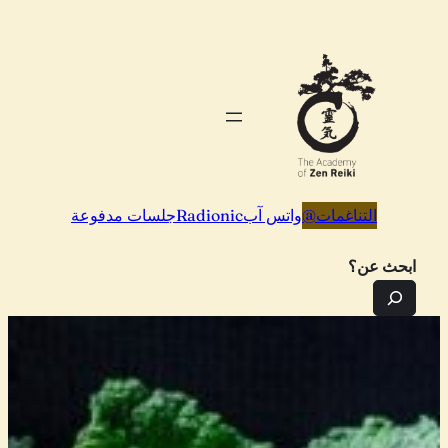
تخطى
إلى
المحتوى
التناغمات
@
واتس آب
Radionic
جلسات مدفوعة
ابحث عن؟