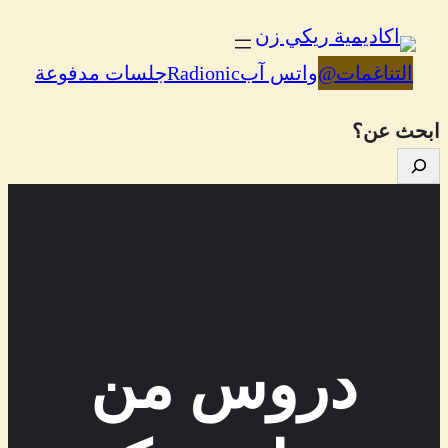
تخطى
إلى
التناغمات
@
واتس آب
Radionic
جلسات مدفوعة
المحتوى
ابحث عن؟
دروس من