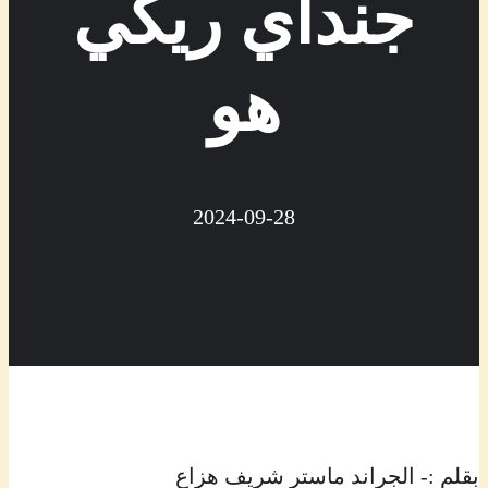
جنداي ريكي
هو
2024-09-28
بقلم :- الجراند ماستر شريف هزاع