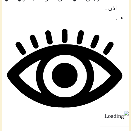
اذن .
.