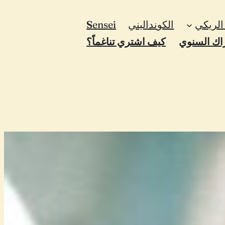
لريكي
الكونداليني
ensei
S
اك السنوي
كيف اشتري تناغماً؟