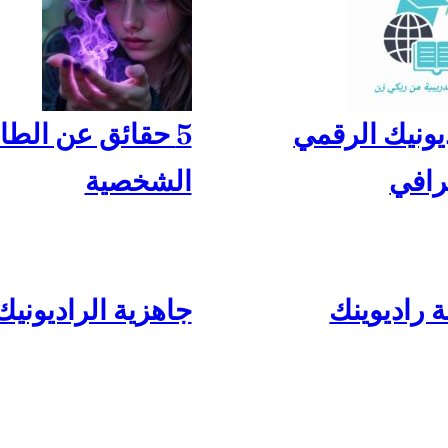
يونيك الرقمي
5 حقائق عن الطا
رافي
الشخصية
 راديوينك
جاهزية الراديونيك 26-