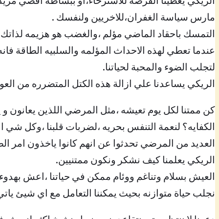
الريكي يعطينا الفرصة للاسترخاء،او ببساطة اقضي مزيد
مارس سياسة الغفران،للاخريين ولنفسك .
التمسك باحقاد الماضي مؤلم ،والغضب هو هزيمه لذاتك .
عندما تعطي لهذه الاحداث المؤلمه والسلبيه الطاقة فان
لتجلب الضوء والمحبة لحياتنا.
الريكي يساعدنا علي ازالة هذه الكتل المتضرره من الع
كن ممتنا لكل يوم تعيشه ،مثل المرضي اللذين يعانون و 
الكفايه؟ لنعمة التنفس بحريه ،لضربات قلبنا ،وكل شي اعطت
العديد من المرضي تحدثوا عن انهم كانوا ياخذون امر ال
الريكي يعلمنا كيف نشكر ونكون ممتنيين.
العيش بسلام وتناغم ووئام ممكن في حياتنا ،اعش بهدوء
نجلب حياة متوازنه بحيث يمكننا التعامل مع اي شيئ يات