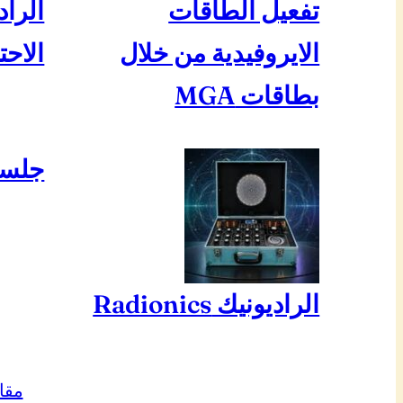
تفعيل الطاقات
الراد
الايروفيدية من خلال
الاحت
بطاقات MGA
جلسة
الراديونيك Radionics
مقا