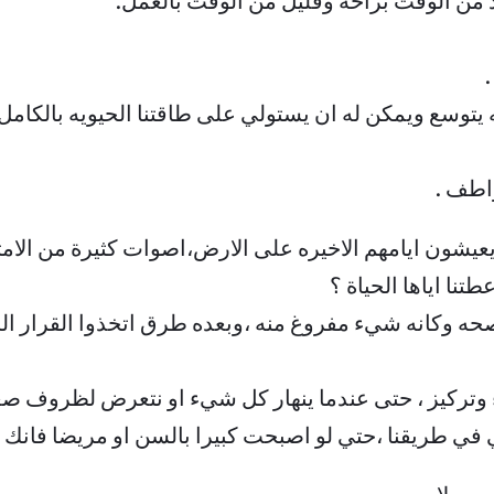
 من الوقت براحه وقليل من الوقت بالعمل.
ه يتوسع ويمكن له ان يستولي على طاقتنا الحيويه بالكام
واطف .
يعيشون ايامهم الاخيره على الارض،اصوات كثيرة من الامت
نا اياها الحياة ؟
صحه وكانه شيء مفروغ منه ،وبعده طرق اتخذوا القرار ال
 وتركيز ، حتى عندما ينهار كل شيء او نتعرض لظروف صعب
ي في طريقنا ،حتي لو اصبحت كبيرا بالسن او مريضا فانك