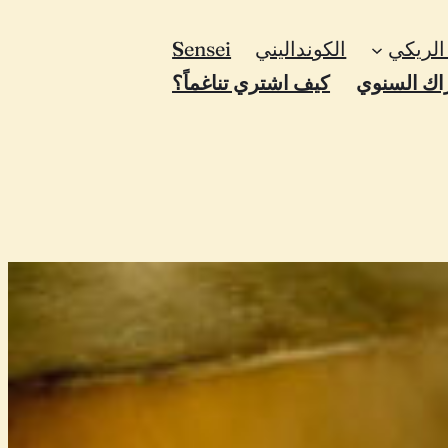
لريكي
الكونداليني
ensei
S
اك السنوي
كيف اشتري تناغماً؟