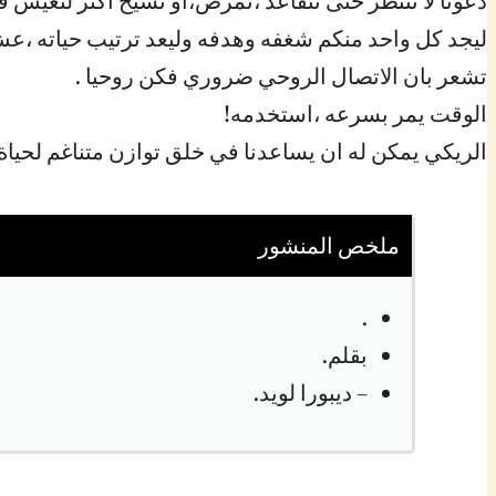
دعونا لا ننتظر حتى نتقاعد ،نمرض،او نشيخ اكثر لنعيش ف
ليجد كل واحد منكم شغفه وهدفه وليعد ترتيب حياته ،عش ا
تشعر بان الاتصال الروحي ضروري فكن روحيا .
الوقت يمر بسرعه ،استخدمه!
الريكي يمكن له ان يساعدنا في خلق توازن متناغم لحياة 
ملخص المنشور
.
بقلم.
– ديبورا لويد.