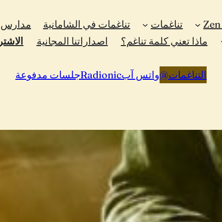
تناغمات
تناغمات في الشامانية
مدارس ا
ماذا تعني كلمة تناغم؟
اصداراتنا المجانية
الاشتر
التناغمات
@
واتس آب
Radionic
جلسات مدفوعة