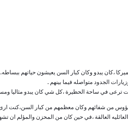
كا ،كان يبدو وكان كبار السن يعيشون حياتهم ببساطه.
يارات الجدود متواصله فيما بينهم .
ت ترعى في ساحة الحظيرة ،كل شي كان يبدو مثاليا ومسال
ؤوس من شفائهم وكان معظمهم من كبار السن،كنت ارى عن
ئليه العالقة ،في حين كان من المحزن والمؤلم ان تشهد هذ