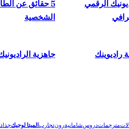
يونيك الرقمي
5 حقائق عن الطا
رافي
الشخصية
 راديوينك
جاهزية الراديونيك 26-
لات
مترجمات
دروس
شامانية
رون
تجارب
الميتا لوجيك
جذاذ