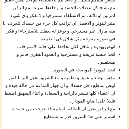
مع تشنج كل عضلات الجسد و ارخاءها بسرعة مع الزفير
لمرتين او ثلاثة . ثم الاستلقاء مسترخيا و لا تفكر باي شيء
مثير للتوتر و الافضل ان تراقب كل جزء من جسدك لتعرف ايا
منه مازال غير مسترخي و توعز له بعقلك للاسترخاء او فكر
في صورة مفرحة مثل شلال في الطبيعة .
انهض بهدوء و تثاقل لكي تحافظ على حالة الاسترخاء .
اتخذ جلسة مريحة و مسترخية و العمود الفقري قائم و
مستقيم .
اتخذ المودرا الموضحة في الصورة .
تنفس ببطء و عمق و نظمية و مع الشهيق تخيل البرانا كنور
ابيض ساطع دخل جسدك و ان جهاز المناعة في حالة جيدة و
ان اعضاء كلها تشعر بالراحة و السعادة و اثناء الشهيق اضغط
قليلا على اصابع المودار .
مع الزفير تخيل ان الطاقة السلبية قد خرجت من جسدك .
استمر على هذا التمرين قدر ما تستطيع