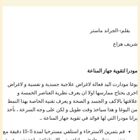
بقلم:-الجراند ماستر
شريف هزاع
مودرا لتقوية جهاز المناعة
يوغا مودارت اليد فعالة لاغراض علاجية جسدية و نفسية و لاغراض
اخرى يحتاج ممارسها اولا ان يعرف نظرية العناصر الخمسة و
علاقتها بالاكف و الجسد و الصحة و يعرف تقنية الخاصة بهذا النمط
من اليوغا و هذا سياخذ وقت طويل و لكن على وجه السرعة ، نأخذ
برانا مودرا التي لها فوائد في تقوية جهاز المناعة ..
قم بتمرين الاسترخاء و استلقي مسترخيا لمدة 5-15 دقيقة مع
تنفس منتظم هادئ . و اداءه يتم بالاستلقاء ثم اخذ نفس عميق