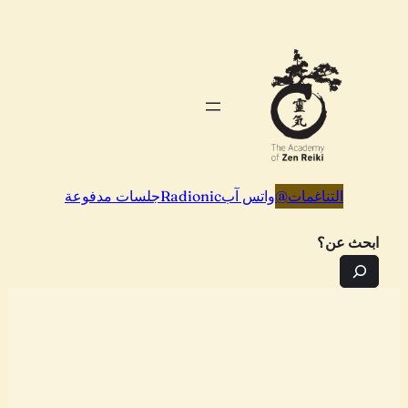
تخطى
إلى
المحتوى
التناغمات
@
واتس آب
Radionic
جلسات مدفوعة
ابحث عن؟