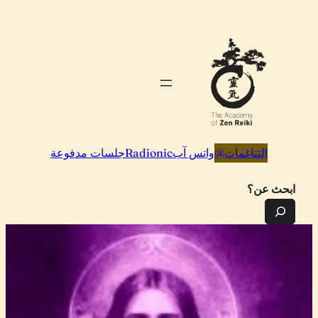
تخطى
إلى
المحتوى
التناغمات
@
واتس آب
Radionic
جلسات مدفوعة
ابحث عن؟