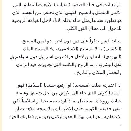
الرابع انت في حالة الصعود (القيامة) الانبعاث المطلق للنور
الالهي المتمثل بالمسيح الكوني الذي تخلص من الجسد الذي
هو تعلق ، سناندا يمثل حالة وفاة الانا ، لاجل القيامة الروحية
للدخول الى مجال النور الكلي.
سناندا ليس حكراً على دين دون اخر ، هو ليس المسيح
(الكنسي) ، ولا المسيح (الاسلامي) ، ولا المسيح الملك
(اليهودي) ، انه ليس لاجل خراف بني اسرائيل دون سواهم بل
لكل البشرية ، انه الروح والكلمة التي تجاوزت قيد الزمان
وانحصار المكان والتاريخ .
اذا اعتبرته صلب (مسيحيا) او ارتفع جسديا (اسلاميا) فهو
السيد الكوني الذي جاء الى الارض من اجل شفائها وشفاء
حياتك وروحك ، ستتصل به اذا اردت مسيحيا او اسلامياً لكن
تبقى حقيقته الكونية خلف الاطر تلك والاسيجة اللاهوتية او
الاعتقادية ، هو ليس بهذا التعقيد ليكون بعيد عن فطرتك الحية
.