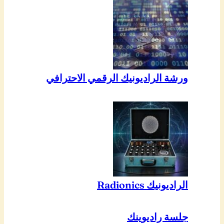
ورشة الراديونيك الرقمي الاحترافي
الراديونيك Radionics
جلسة راديوينك