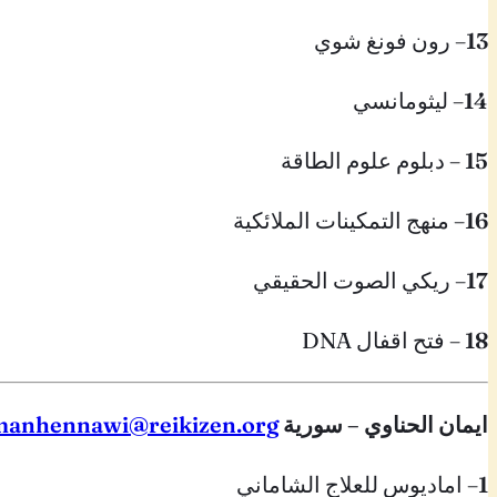
13
– رون فونغ شوي
14
– ليثومانسي
15
– دبلوم علوم الطاقة
16
– منهج التمكينات الملائكية
17
– ريكي الصوت الحقيقي
18
– فتح اقفال DNA
ايمان الحناوي – سورية
manhennawi@reikizen.org
1
– اماديوس للعلاج الشاماني