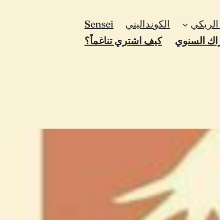
لريكي
الكونداليني
ensei
S
اك السنوي
كيف اشتري تناغماً؟