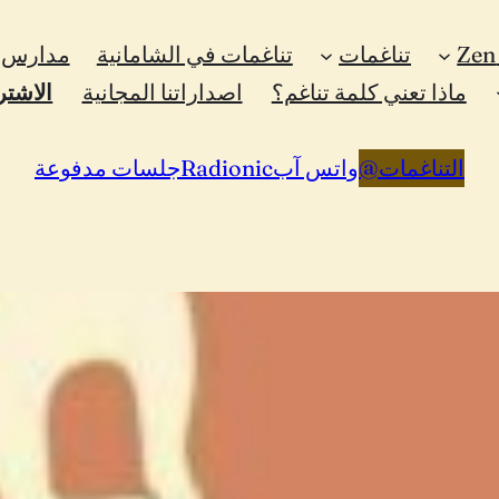
تناغمات
تناغمات في الشامانية
مدارس ا
ماذا تعني كلمة تناغم؟
اصداراتنا المجانية
الاشتر
التناغمات
@
واتس آب
Radionic
جلسات مدفوعة